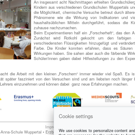
An insgesamt acht Nachmittagen erhielten Grundschüler
Kindern aus verschiedenen Grundschulen Wuppertals 
die Möglichkeit, chemische Versuche betreut durch ältere
Phänomene wie die Wirkung von Indikatoren und vie
haushaltsüblichen Mitteln durchgeführt, sodass die K
zuhause nachzumachen.
Beim Experimentieren half ein „Forscherheft“, das den A
Zunächst wird Rotkohl gekocht um den farbigen 
verschiedensten Flüssigkeiten hinzugefügt und verände
Farbe. Die Kinder konnten erfahren, dass es Säuren u
Wirkungen haben. Sie sahen aber auch die färbende Wirk
Schüler/innen gaben dabei Hilfestellungen zu den Expe
cht die Arbeit mit den kleinen „Forschern“ immer wieder viel Spaß. Es is
sität später fasziniert von den Versuchen sind und am liebsten noch länger
es Lehrers einzunehmen und können dabei ganz neue Erfahrungen machen.
Cookie settings
Impressum
|
Datenschutz
We use cookies to personalize content and 
-Anna-Schule Wuppertal • Erzbischöfliches Gymnasium für Jungen und Mäd