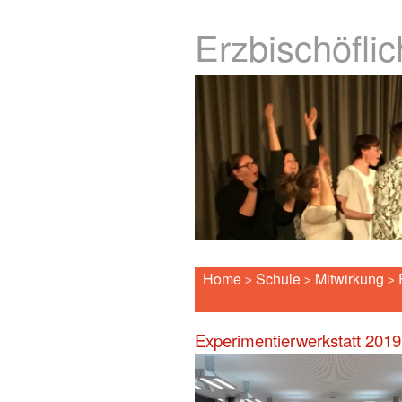
Erzbischöfli
Home
Schule
Mitwirkung
>
>
>
Experimentierwerkstatt 2019