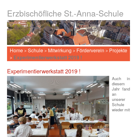
Erzbischöfliche St.-Anna-Schule
Home
Schule
Mitwirkung
Förderverein
Projekte
>
>
>
>
Experimentierwerkstatt 2019 !
>
Experimentierwerkstatt 2019 !
Auch in
diesem
Jahr fand
an
unserer
Schule
wieder mit