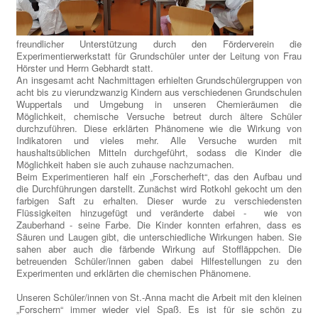
freundlicher Unterstützung durch den Förderverein die
Experimentierwerkstatt für Grundschüler unter der Leitung von Frau
Hörster und Herrn Gebhardt statt.
An insgesamt acht Nachmittagen erhielten Grundschülergruppen von
acht bis zu vierundzwanzig Kindern aus verschiedenen Grundschulen
Wuppertals und Umgebung in unseren Chemieräumen die
Möglichkeit, chemische Versuche betreut durch ältere Schüler
durchzuführen. Diese erklärten Phänomene wie die Wirkung von
Indikatoren und vieles mehr. Alle Versuche wurden mit
haushaltsüblichen Mitteln durchgeführt, sodass die Kinder die
Möglichkeit haben sie auch zuhause nachzumachen.
Beim Experimentieren half ein „Forscherheft“, das den Aufbau und
die Durchführungen darstellt. Zunächst wird Rotkohl gekocht um den
farbigen Saft zu erhalten. Dieser wurde zu verschiedensten
Flüssigkeiten hinzugefügt und veränderte dabei - wie von
Zauberhand - seine Farbe. Die Kinder konnten erfahren, dass es
Säuren und Laugen gibt, die unterschiedliche Wirkungen haben. Sie
sahen aber auch die färbende Wirkung auf Stoffläppchen. Die
betreuenden Schüler/innen gaben dabei Hilfestellungen zu den
Experimenten und erklärten die chemischen Phänomene.
Unseren Schüler/innen von St.-Anna macht die Arbeit mit den kleinen
„Forschern“ immer wieder viel Spaß. Es ist für sie schön zu