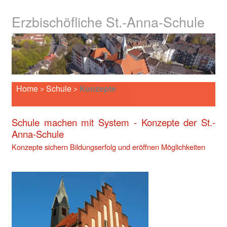
Erzbischöfliche St.-Anna-Schule
Home
Schule
Konzepte
>
>
Schule machen mit System - Konzepte der St.-
Anna-Schule
Konzepte sichern Bildungserfolg und eröffnen Möglichkeiten