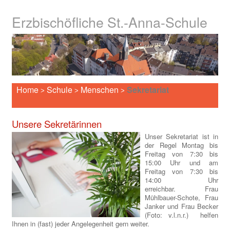
Erzbischöfliche St.-Anna-Schule
Home
Schule
Menschen
Sekretariat
>
>
>
Unsere Sekretärinnen
Unser Sekretariat ist in
der Regel Montag bis
Freitag von 7:30 bis
15:00 Uhr und am
Freitag von 7:30 bis
14:00 Uhr
erreichbar. Frau
Mühlbauer-Schote, Frau
Janker und Frau Becker
(Foto: v.l.n.r.) helfen
Ihnen in (fast) jeder Angelegenheit gern weiter.