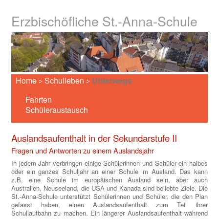
Erzbischöfliche St.-Anna-Schule
Home
Schulleben
Unterwegs
>
>
Fahrten
Schüleraustausch
Auslandsaufenthalt in der Sekundarstufe II
Fragen und Antworten zu einem Auslandsjahr
In jedem Jahr verbringen einige Schülerinnen und Schüler ein halbes
oder ein ganzes Schuljahr an einer Schule im Ausland. Das kann
z.B. eine Schule im europäischen Ausland sein, aber auch
Australien, Neuseeland, die USA und Kanada sind beliebte Ziele. Die
St.-Anna-Schule unterstützt Schülerinnen und Schüler, die den Plan
gefasst haben, einen Auslandsaufenthalt zum Teil ihrer
Schullaufbahn zu machen. Ein längerer Auslandsaufenthalt während