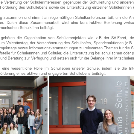
 Vertretung der Schülerinteressen gegenüber der Schulleitung und anderen
 Förderung des Schullebens sowie die Unterstützung einzelner Schülerinnen 
ung zusammen und nimmt an regelmäßigen Schulkonferenzen teil, um die An
ten. Durch diese Zusammenarbeit wird eine konstruktive Beziehung zwis
rmonischen Schulklima beiträgt.
gehören die Organisation von Schülerprojekten wie z.B der SV-Fahrt, de
um Valentinstag, der Verschönerung des Schulhofes, Spendenaktionen (z.B.
ekttage sowie Informationsveranstaltungen zu relevanten Themen für die Sc
fstelle für Schülerinnen und Schüler, die Unterstützung bei schulischen oder
und Beratung zur Verfügung und setzen sich für die Belange ihrer Mitschüleri
g eine wesentliche Rolle im Schulleben unserer Schule, indem sie die Inte
Förderung eines aktiven und engagierten Schullebens beiträgt.