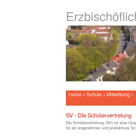
Erzbischöfli
Home
Schule
Mitwirkung
>
>
>
SV - DIe Schülervertretung
Die Schülervertretung (SV) ist eine Gru
für ein angenehmes und produktives Sc